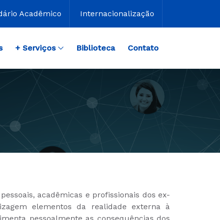
dário Acadêmico
Internacionalização
s
+ Serviços
Biblioteca
Contato
essoais, acadêmicas e profissionais dos ex-
dizagem elementos da realidade externa à
rimenta pessoalmente as consequências dos