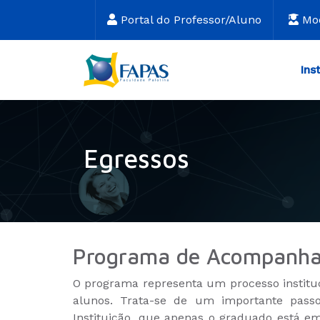
Portal do Professor/Aluno
Mo
Ins
Egressos
Programa de Acompanha
O programa representa um processo instituc
alunos. Trata-se de um importante passo
Instituição, que apenas o graduado está 