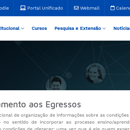
odle
Portal Unificado
Webmail
Calen
titucional
Cursos
Pesquisa e Extensão
Notícia
mento aos Egressos
ional de organização de informações sobre as condições p
 no sentido de incorporar ao processo ensino/apren
em condições de oferecer; uma vez que é ele quem expe