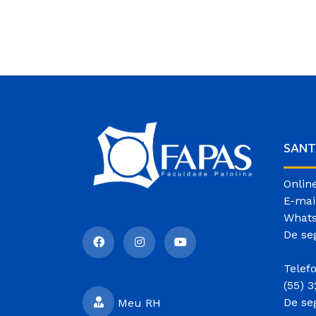
SANT
Onlin
E-mai
Whats
De se
Telef
(55) 
De se
Meu RH