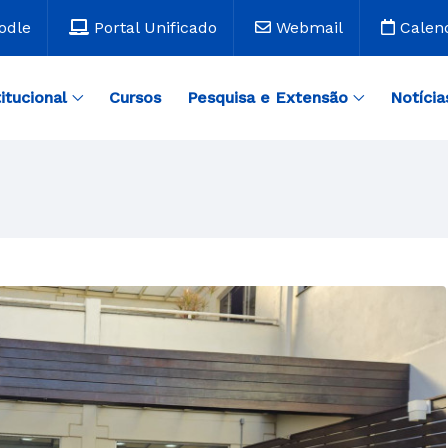
odle
Portal Unificado
Webmail
Calen
titucional
Cursos
Pesquisa e Extensão
Notícia