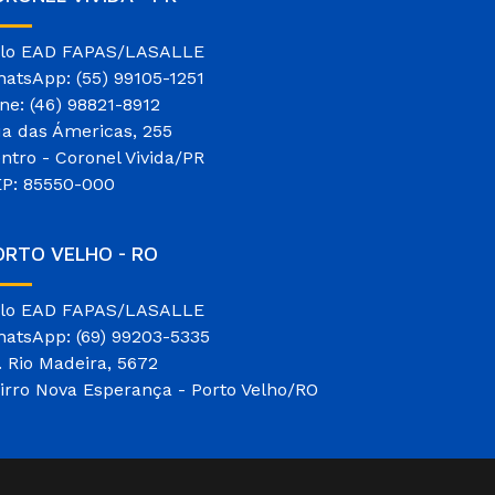
lo EAD FAPAS/LASALLE
atsApp: (55) 99105-1251
ne: (46) 98821-8912
a das Ámericas, 255
ntro - Coronel Vivida/PR
P: 85550-000
ORTO VELHO - RO
lo EAD FAPAS/LASALLE
atsApp: (69) 99203-5335
. Rio Madeira, 5672
irro Nova Esperança - Porto Velho/RO