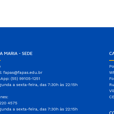
A MARIA - SEDE
C
e
Po
l: fapas@fapas.edu.br
Wh
App: (55) 99105-1251
Fo
gunda a sexta-feira, das 7:30h às 22:15h
Ru
Vi
ones:
CE
3220 4575
gunda a sexta-feira, das 7:30h às 22:15h
CO