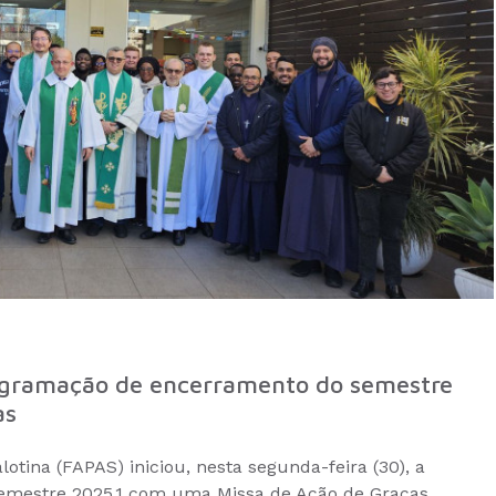
rogramação de encerramento do semestre
as
otina (FAPAS) iniciou, nesta segunda-feira (30), a
mestre 2025.1 com uma Missa de Ação de Graças,