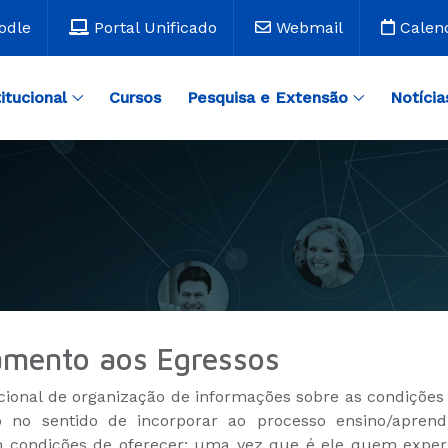
odle
Portal Unificado
Webmail
Calen
titucional
Cursos
Pesquisa e Extensão
Notícia
mento aos Egressos
ional de organização de informações sobre as condições p
 no sentido de incorporar ao processo ensino/apren
em condições de oferecer; uma vez que é ele quem expe