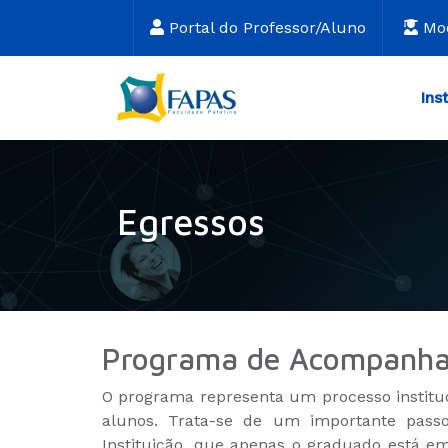
Portal do Professor/Aluno
Mo
Ins
Egressos
Programa de Acompanha
O programa representa um processo instituc
alunos. Trata-se de um importante passo
Instituição, que apenas o graduado está 