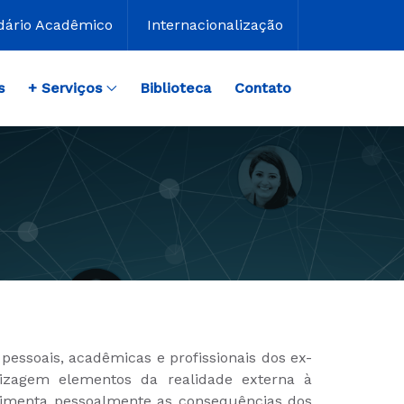
dário Acadêmico
Internacionalização
s
+ Serviços
Biblioteca
Contato
essoais, acadêmicas e profissionais dos ex-
dizagem elementos da realidade externa à
rimenta pessoalmente as consequências dos