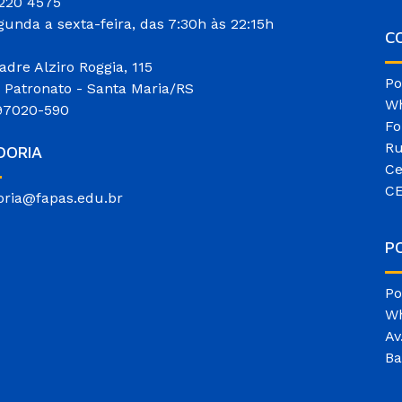
3220 4575
gunda a sexta-feira, das 7:30h às 22:15h
CO
adre Alziro Roggia, 115
Po
o Patronato - Santa Maria/RS
Wh
97020-590
Fo
Ru
DORIA
Ce
CE
oria@fapas.edu.br
P
Po
Wh
Av
Ba