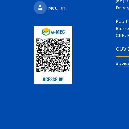
(55) 
De se
Meu RH
Rua P
Bairr
CEP: 
OUVI
ouvid