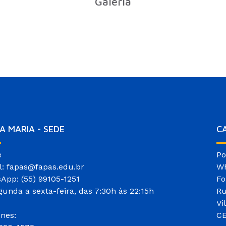
Galeria
A MARIA - SEDE
C
e
Po
l: fapas@fapas.edu.br
Wh
App: (55) 99105-1251
Fo
gunda a sexta-feira, das 7:30h às 22:15h
Ru
Vi
ones:
CE