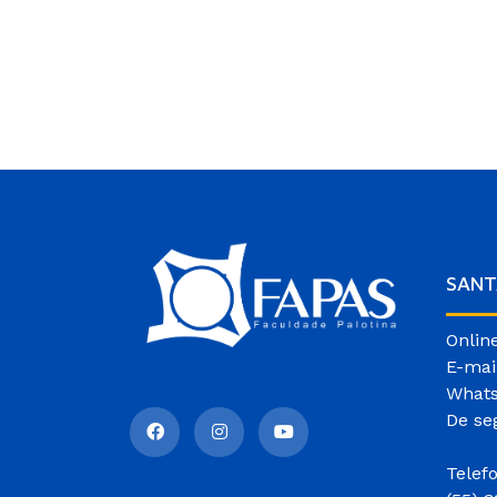
SANT
Onlin
E-mai
Whats
De se
Telef