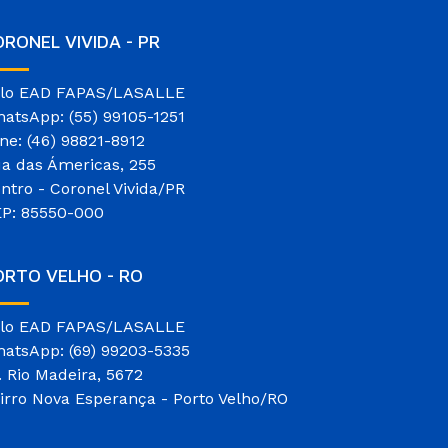
RONEL VIVIDA - PR
lo EAD FAPAS/LASALLE
atsApp: (55) 99105-1251
ne: (46) 98821-8912
a das Ámericas, 255
ntro - Coronel Vivida/PR
P: 85550-000
ORTO VELHO - RO
lo EAD FAPAS/LASALLE
atsApp: (69) 99203-5335
. Rio Madeira, 5672
irro Nova Esperança - Porto Velho/RO