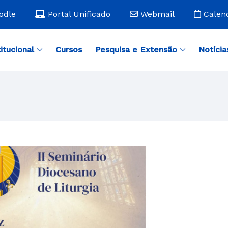
odle
Portal Unificado
Webmail
Calen
titucional
Cursos
Pesquisa e Extensão
Notícia