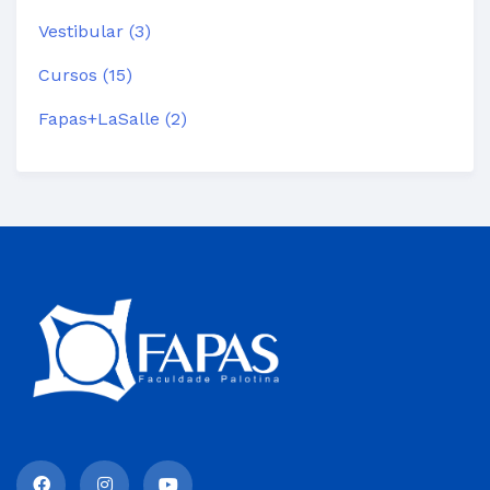
Vestibular (3)
Cursos (15)
Fapas+LaSalle (2)