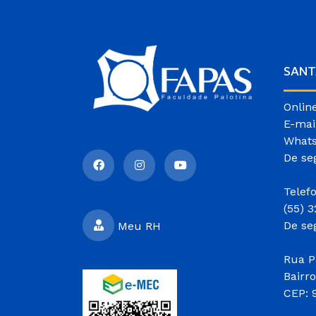
SANT
Onlin
E-mai
Whats
De se
Telef
(55) 
De se
Meu RH
Rua P
Bairr
CEP: 