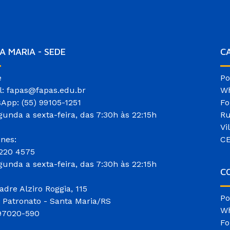
A MARIA - SEDE
C
e
Po
l: fapas@fapas.edu.br
Wh
App: (55) 99105-1251
Fo
gunda a sexta-feira, das 7:30h às 22:15h
Ru
Vi
ones:
CE
3220 4575
gunda a sexta-feira, das 7:30h às 22:15h
CO
adre Alziro Roggia, 115
Po
o Patronato - Santa Maria/RS
Wh
97020-590
Fo