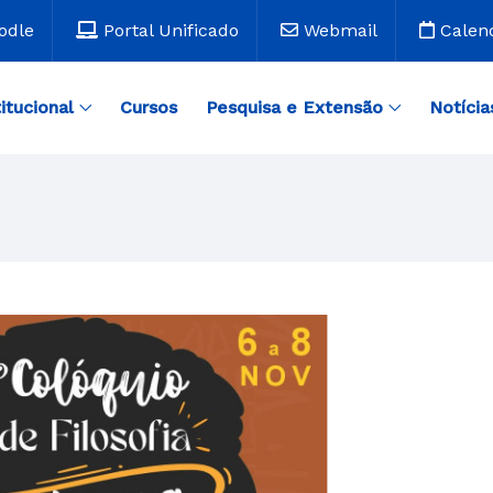
odle
Portal Unificado
Webmail
Calen
titucional
Cursos
Pesquisa e Extensão
Notícia