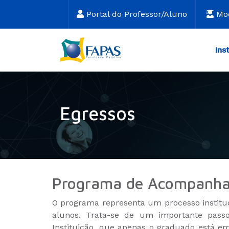
Portal do Professor/Aluno
Mo
Ins
Egressos
Programa de Acompanha
O programa representa um processo instituc
alunos. Trata-se de um importante passo
Instituição, que apenas o graduado está 