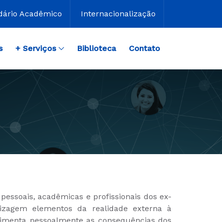
dário Acadêmico
Internacionalização
s
+ Serviços
Biblioteca
Contato
essoais, acadêmicas e profissionais dos ex-
dizagem elementos da realidade externa à
rimenta pessoalmente as consequências dos