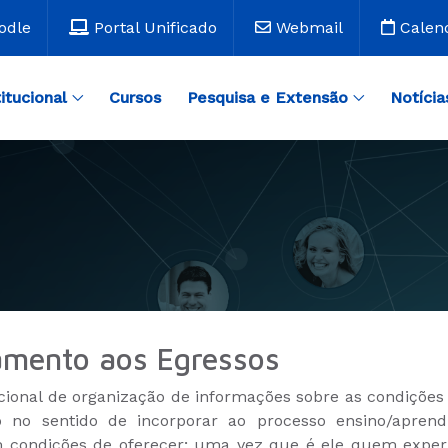
odle
Portal Unificado
Webmail
Calen
titucional
Cursos
Pesquisa e Extensão
Notícia
mento aos Egressos
ional de organização de informações sobre as condições p
 no sentido de incorporar ao processo ensino/apren
em condições de oferecer; uma vez que é ele quem expe