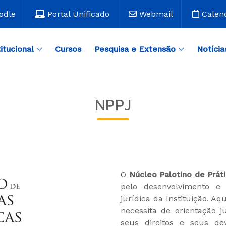
odle
Portal Unificado
Webmail
Calen
titucional
Cursos
Pesquisa e Extensão
Notícia
NPPJ
O
Núcleo Palotino de Práti
pelo desenvolvimento e 
jurídica da Instituição. 
necessita de orientação j
seus direitos e seus d