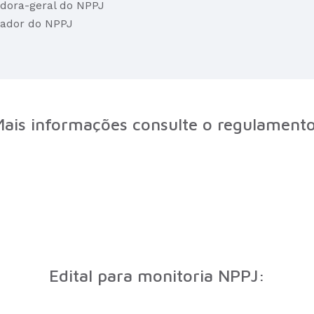
adora-geral do NPPJ
nador do NPPJ
ais informações consulte o regulament
Edital para monitoria NPPJ: