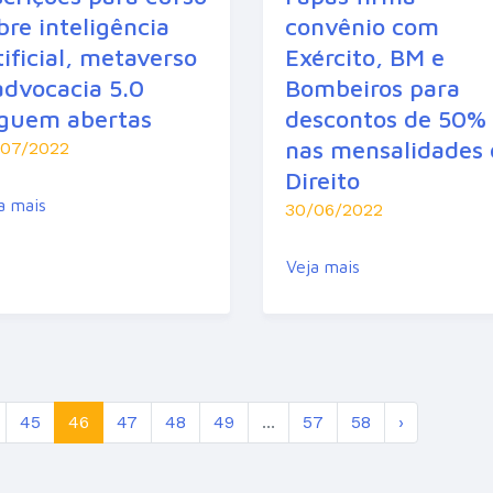
bre inteligência
convênio com
tificial, metaverso
Exército, BM e
advocacia 5.0
Bombeiros para
guem abertas
descontos de 50%
nas mensalidades 
/07/2022
Direito
a mais
30/06/2022
Veja mais
45
46
47
48
49
...
57
58
›