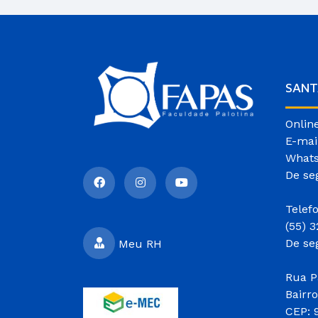
SANT
Onlin
E-mai
Whats
De se
Telef
(55) 
De se
Meu RH
Rua P
Bairr
CEP: 