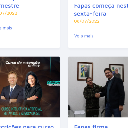
mestre
Fapas começa nes
sexta-feira
07/2022
06/07/2022
a mais
Veja mais
scrições para curso
Fapas firma