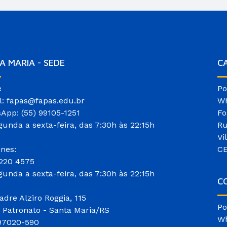
A MARIA - SEDE
C
e
Po
l: fapas@fapas.edu.br
Wh
App: (55) 99105-1251
Fo
gunda a sexta-feira, das 7:30h às 22:15h
Ru
Vi
ones:
CE
3220 4575
gunda a sexta-feira, das 7:30h às 22:15h
CO
adre Alziro Roggia, 115
Po
o Patronato - Santa Maria/RS
Wh
97020-590