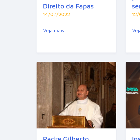
Direito da Fapas
se
14/07/2022
12/
Veja mais
Vej
Padre Gilberto
In