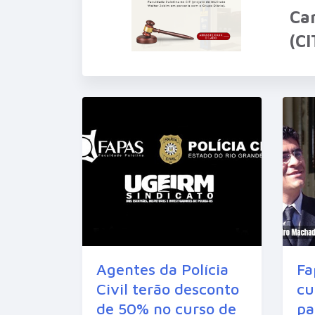
Ca
(C
Agentes da Polícia
Fa
Civil terão desconto
cu
de 50% no curso de
pa