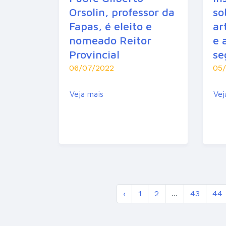
Orsolin, professor da
so
Fapas, é eleito e
ar
nomeado Reitor
e 
Provincial
se
06/07/2022
05
Veja mais
Vej
‹
1
2
...
43
44