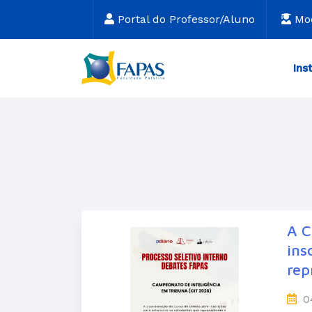
Portal do Professor/Aluno
Mo
Ins
A C
ins
rep
0