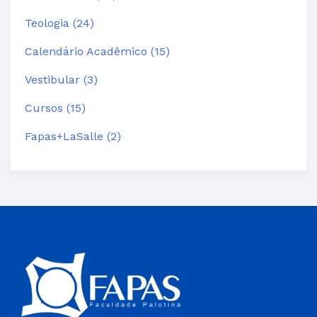
Teologia (24)
Calendário Acadêmico (15)
Vestibular (3)
Cursos (15)
Fapas+LaSalle (2)