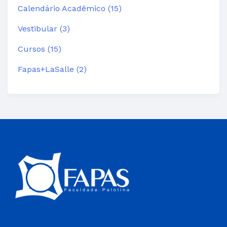
Calendário Acadêmico (15)
Vestibular (3)
Cursos (15)
Fapas+LaSalle (2)