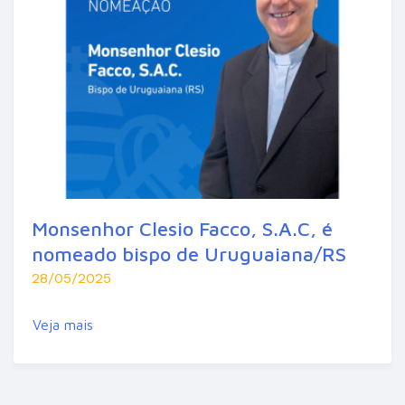
Monsenhor Clesio Facco, S.A.C, é
nomeado bispo de Uruguaiana/RS
28/05/2025
Veja mais