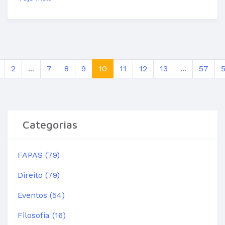
2
...
7
8
9
10
11
12
13
...
57
Categorias
FAPAS (79)
Direito (79)
Eventos (54)
Filosofia (16)