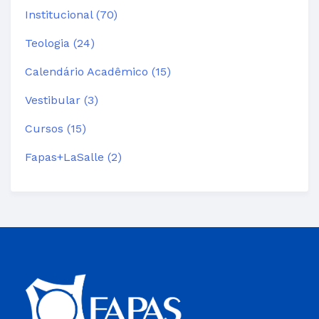
Institucional (70)
Teologia (24)
Calendário Acadêmico (15)
Vestibular (3)
Cursos (15)
Fapas+LaSalle (2)