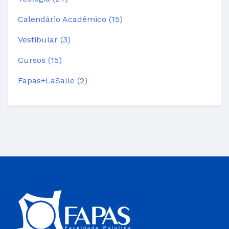
Calendário Acadêmico (15)
Vestibular (3)
Cursos (15)
Fapas+LaSalle (2)