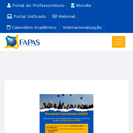
Portal do Professor/Aluno
Moodle
Portal Unificado
Webmail
Calendário Acadêmico
Internacionalização