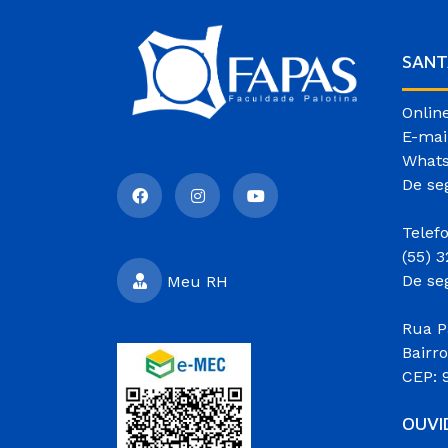
SANT
Onlin
E-mai
Whats
De se
Telef
(55) 
De se
Meu RH
Rua P
Bairr
CEP: 
OUVI