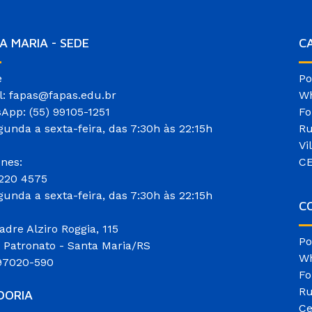
A MARIA - SEDE
C
e
Po
l: fapas@fapas.edu.br
Wh
App: (55) 99105-1251
Fo
gunda a sexta-feira, das 7:30h às 22:15h
Ru
Vi
ones:
CE
3220 4575
gunda a sexta-feira, das 7:30h às 22:15h
CO
adre Alziro Roggia, 115
Po
o Patronato - Santa Maria/RS
Wh
97020-590
Fo
Ru
DORIA
Ce