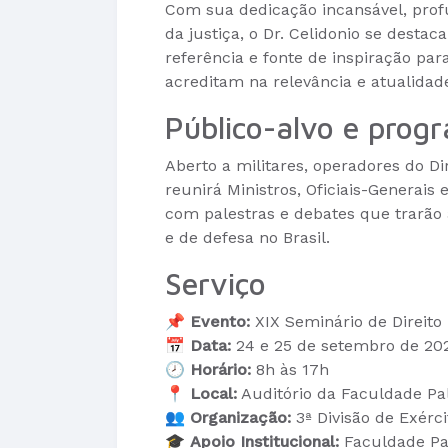
Com sua dedicação incansável, prof
da justiça, o Dr. Celidonio se dest
referência e fonte de inspiração par
acreditam na relevância e atualidade 
Público-alvo e prog
Aberto a militares, operadores do D
reunirá Ministros, Oficiais-Generais 
com palestras e debates que trarão a
e de defesa no Brasil.
Serviço
📌
Evento:
XIX Seminário de Direito 
📅
Data:
24 e 25 de setembro de 20
🕗
Horário:
8h às 17h
📍
Local:
Auditório da Faculdade Pa
👥
Organização:
3ª Divisão de Exérc
🎓
Apoio Institucional:
Faculdade Pa