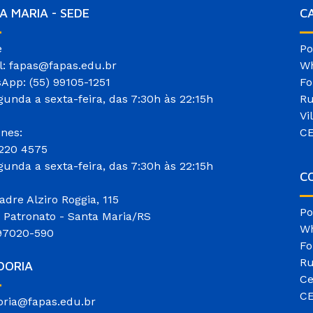
A MARIA - SEDE
C
e
Po
l: fapas@fapas.edu.br
Wh
App: (55) 99105-1251
Fo
gunda a sexta-feira, das 7:30h às 22:15h
Ru
Vi
ones:
CE
3220 4575
gunda a sexta-feira, das 7:30h às 22:15h
CO
adre Alziro Roggia, 115
Po
o Patronato - Santa Maria/RS
Wh
97020-590
Fo
Ru
DORIA
Ce
CE
oria@fapas.edu.br