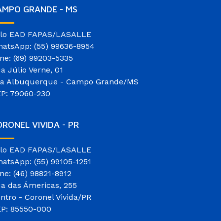
AMPO GRANDE - MS
lo EAD FAPAS/LASALLE
atsApp: (55) 99636-8954
ne: (69) 99203-5335
a Júlio Verne, 01
la Albuquerque - Campo Grande/MS
P: 79060-230
RONEL VIVIDA - PR
lo EAD FAPAS/LASALLE
atsApp: (55) 99105-1251
ne: (46) 98821-8912
a das Ámericas, 255
ntro - Coronel Vivida/PR
P: 85550-000