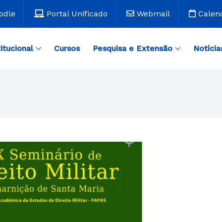
odle
Portal Unificado
Webmail
Calen
titucional
Cursos
Pesquisa e Extensão
Notícia