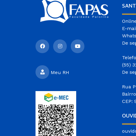
SANT
Onlin
E-mai
Whats
De se
Telef
(55) 
De se
Meu RH
Rua P
Bairr
CEP: 
OUVI
ouvid