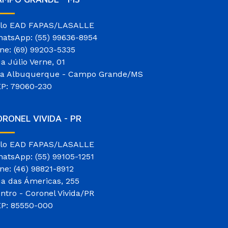
lo EAD FAPAS/LASALLE
atsApp: (55) 99636-8954
ne: (69) 99203-5335
a Júlio Verne, 01
la Albuquerque - Campo Grande/MS
P: 79060-230
RONEL VIVIDA - PR
lo EAD FAPAS/LASALLE
atsApp: (55) 99105-1251
ne: (46) 98821-8912
a das Ámericas, 255
ntro - Coronel Vivida/PR
P: 85550-000