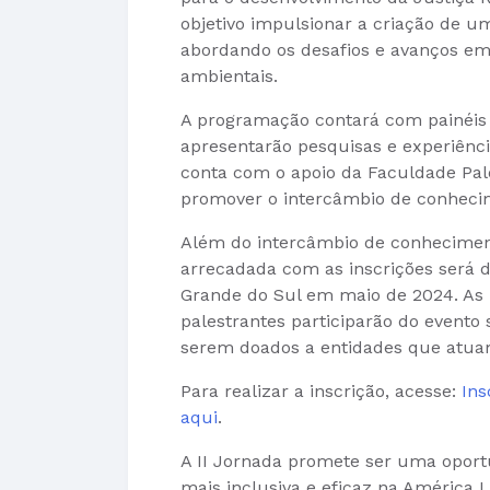
objetivo impulsionar a criação de u
abordando os desafios e avanços em 
ambientais.
A programação contará com painéis 
apresentarão pesquisas e experiência
conta com o apoio da Faculdade Palot
promover o intercâmbio de conhecim
Além do intercâmbio de conhecimento
arrecadada com as inscrições será d
Grande do Sul em maio de 2024. As i
palestrantes participarão do evento
serem doados a entidades que atua
Para realizar a inscrição, acesse:
Ins
aqui
.
A II Jornada promete ser uma oport
mais inclusiva e eficaz na América L