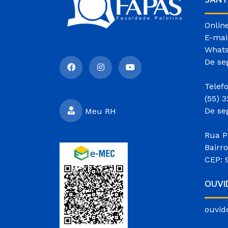
Onlin
E-mai
Whats
De se
Telef
(55) 
De se
Meu RH
Rua P
Bairr
CEP: 
OUVI
ouvid