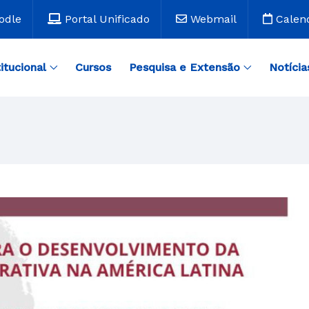
odle
Portal Unificado
Webmail
Calen
titucional
Cursos
Pesquisa e Extensão
Notícia