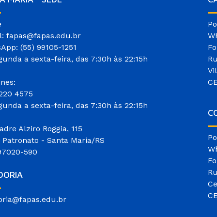
e
Po
l: fapas@fapas.edu.br
Wh
App: (55) 99105-1251
Fo
gunda a sexta-feira, das 7:30h às 22:15h
Ru
Vi
ones:
CE
3220 4575
gunda a sexta-feira, das 7:30h às 22:15h
CO
adre Alziro Roggia, 115
Po
o Patronato - Santa Maria/RS
Wh
97020-590
Fo
Ru
DORIA
Ce
CE
oria@fapas.edu.br