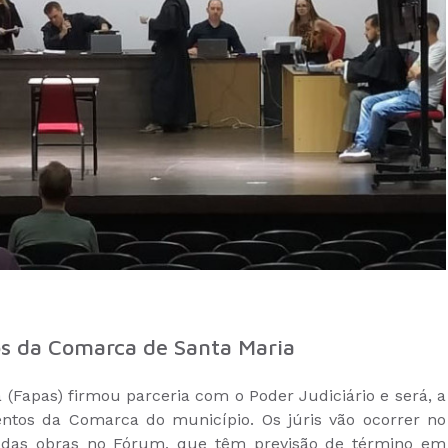
os da Comarca de Santa Maria
 (Fapas) firmou parceria com o Poder Judiciário e será, a
entos da Comarca do município. Os júris vão ocorrer no
 das obras no Fórum, que têm previsão de término em