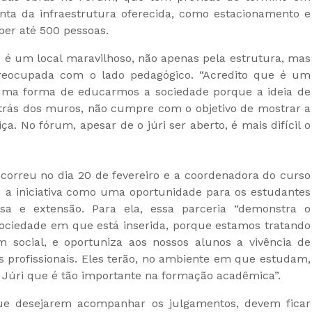
nta da infraestrutura oferecida, como estacionamento e
ber até 500 pessoas.
e é um local maravilhoso, não apenas pela estrutura, mas
reocupada com o lado pedagógico. “Acredito que é um
uma forma de educarmos a sociedade porque a ideia de
 atrás dos muros, não cumpre com o objetivo de mostrar a
. No fórum, apesar de o júri ser aberto, é mais difícil o
ocorreu no dia 20 de fevereiro e a coordenadora do curso
iou a iniciativa como uma oportunidade para os estudantes
sa e extensão. Para ela, essa parceria “demonstra o
ciedade em que está inserida, porque estamos tratando
 social, e oportuniza aos nossos alunos a vivência de
s profissionais. Eles terão, no ambiente em que estudam,
do Júri que é tão importante na formação acadêmica”.
ue desejarem acompanhar os julgamentos, devem ficar