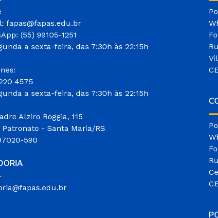
e
Po
l: fapas@fapas.edu.br
Wh
App: (55) 99105-1251
Fo
gunda a sexta-feira, das 7:30h às 22:15h
Ru
Vi
ones:
CE
3220 4575
gunda a sexta-feira, das 7:30h às 22:15h
CO
adre Alziro Roggia, 115
Po
o Patronato - Santa Maria/RS
Wh
97020-590
Fo
Ru
DORIA
Ce
CE
oria@fapas.edu.br
P