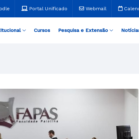
odle
Portal Unificado
Webmail
Calen
titucional
Cursos
Pesquisa e Extensão
Notícia