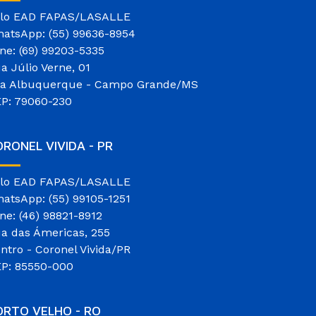
lo EAD FAPAS/LASALLE
atsApp: (55) 99636-8954
ne: (69) 99203-5335
a Júlio Verne, 01
la Albuquerque - Campo Grande/MS
P: 79060-230
RONEL VIVIDA - PR
lo EAD FAPAS/LASALLE
atsApp: (55) 99105-1251
ne: (46) 98821-8912
a das Ámericas, 255
ntro - Coronel Vivida/PR
P: 85550-000
ORTO VELHO - RO