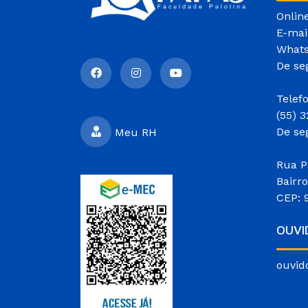
Onlin
E-mai
Whats
De se
Telef
(55) 
De se
Meu RH
Rua P
Bairr
CEP: 
OUVI
ouvid