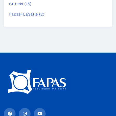
Cursos (15)
Fapas+LaSalle (2)