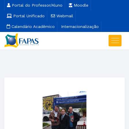
Portal do Professor/Aluno
Moodle
Portal Unificado
Webmail
Calendário Acadêmico
Internacionalização