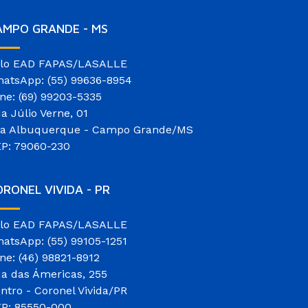
AMPO GRANDE - MS
lo EAD FAPAS/LASALLE
atsApp: (55) 99636-8954
ne: (69) 99203-5335
a Júlio Verne, 01
la Albuquerque - Campo Grande/MS
P: 79060-230
RONEL VIVIDA - PR
lo EAD FAPAS/LASALLE
atsApp: (55) 99105-1251
ne: (46) 98821-8912
a das Ámericas, 255
ntro - Coronel Vivida/PR
P: 85550-000