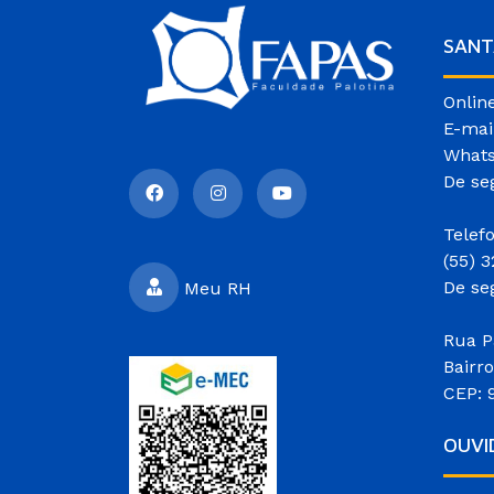
SANT
Onlin
E-mai
Whats
De se
Telef
(55) 
De se
Meu RH
Rua P
Bairr
CEP: 
OUVI