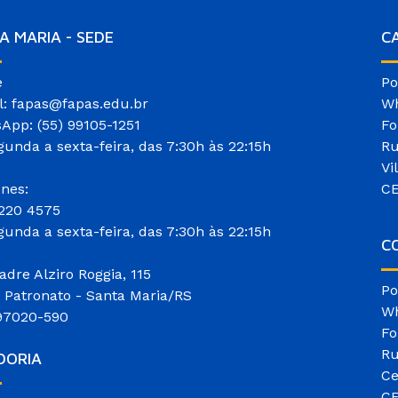
A MARIA - SEDE
C
e
Po
l: fapas@fapas.edu.br
Wh
App: (55) 99105-1251
Fo
gunda a sexta-feira, das 7:30h às 22:15h
Ru
Vi
ones:
CE
3220 4575
gunda a sexta-feira, das 7:30h às 22:15h
CO
adre Alziro Roggia, 115
Po
o Patronato - Santa Maria/RS
Wh
97020-590
Fo
Ru
DORIA
Ce
CE