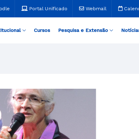
odle
Portal Unificado
Webmail
Calen
titucional
Cursos
Pesquisa e Extensão
Notícia