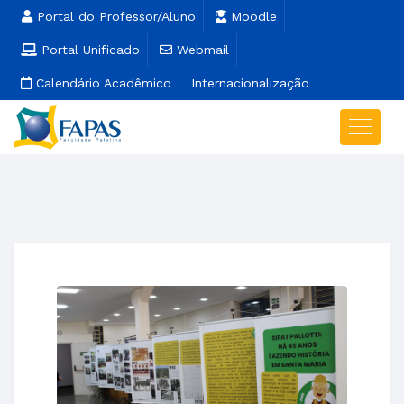
Portal do Professor/Aluno
Moodle
Portal Unificado
Webmail
Calendário Acadêmico
Internacionalização