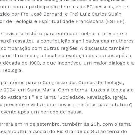
ntou com a participação de mais de 80 pessoas, entre
ido por Frei José Bernardi e Frei Luiz Carlos Susin,
r de Teologia e Espiritualidade Franciscana (ESTEF).
 revisar a história para entender melhor o presente e
nardi ressaltou a contribuição significativa das mulheres
m comparação com outras regiões. A discussão também
icano II na teologia local e a evolução dos cursos após a
a década de 1980, o que incentivou um maior diálogo e a
 Teologia.
eparatórios para o Congresso dos Cursos de Teologia,
e 2024, em Santa Maria. Com o tema “Luzes à teologia e
 do Vaticano II” e o lema “Sociedade, Revelação, Igreja,
o presente e vislumbrar novos itinerários para o futuro”,
 evento após um período de pausa.
correrá em 11 de setembro, também às 20h, com o tema
esial/cultural/social do Rio Grande do Sul ao tema do