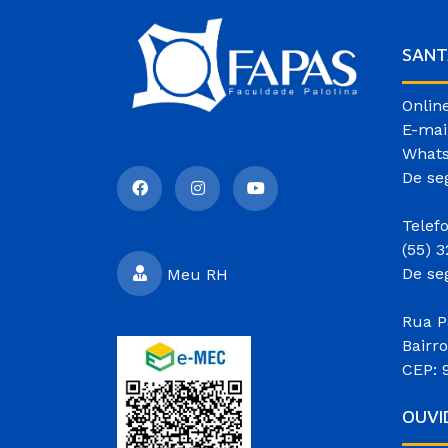
SANT
Onlin
E-mai
Whats
De se
Telef
(55) 
De se
Meu RH
Rua P
Bairr
CEP: 
OUVI