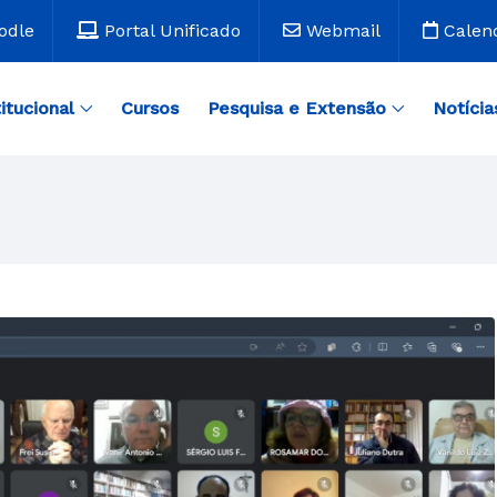
odle
Portal Unificado
Webmail
Calen
titucional
Cursos
Pesquisa e Extensão
Notícia