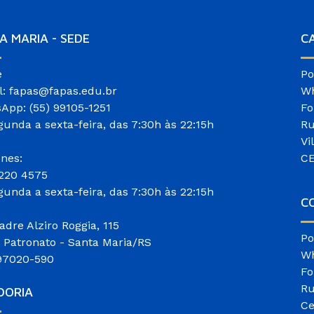
A MARIA - SEDE
C
e
Po
l: fapas@fapas.edu.br
Wh
App: (55) 99105-1251
Fo
gunda a sexta-feira, das 7:30h às 22:15h
Ru
Vi
ones:
CE
3220 4575
gunda a sexta-feira, das 7:30h às 22:15h
CO
adre Alziro Roggia, 115
Po
o Patronato - Santa Maria/RS
Wh
97020-590
Fo
Ru
DORIA
Ce