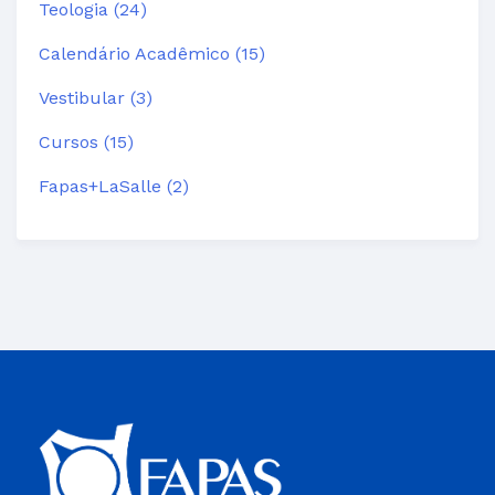
Teologia (24)
Calendário Acadêmico (15)
Vestibular (3)
Cursos (15)
Fapas+LaSalle (2)