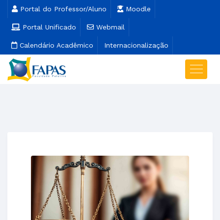
Portal do Professor/Aluno
Moodle
Portal Unificado
Webmail
Calendário Acadêmico
Internacionalização