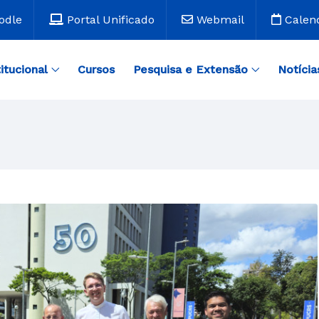
odle
Portal Unificado
Webmail
Calen
titucional
Cursos
Pesquisa e Extensão
Notícia