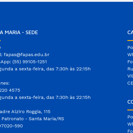
A MARIA - SEDE
C
e
Po
l: fapas@fapas.edu.br
Wh
App: (55) 99105-1251
Fo
gunda a sexta-feira, das 7:30h às 22:15h
Ru
Vi
ones:
CE
3220 4575
gunda a sexta-feira, das 7:30h às 22:15h
CO
adre Alziro Roggia, 115
Po
o Patronato - Santa Maria/RS
Wh
97020-590
Fo