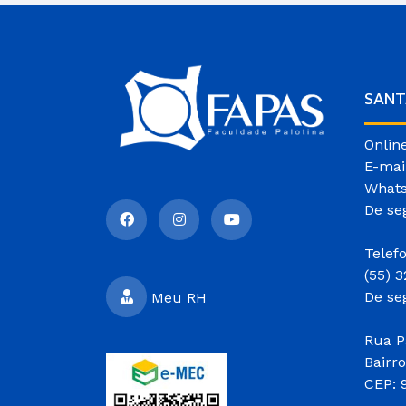
SANT
Onlin
E-mai
Whats
De se
Telef
(55) 
De se
Meu RH
Rua P
Bairr
CEP: 