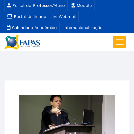
Portal do Professor/Aluno
Moodle
Portal Unificado
Webmail
Calendário Acadêmico
Internacionalização