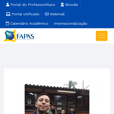
Portal do Professor/Aluno
Moodle
Portal Unificado
Webmail
Calendário Acadêmico
Internacionalização