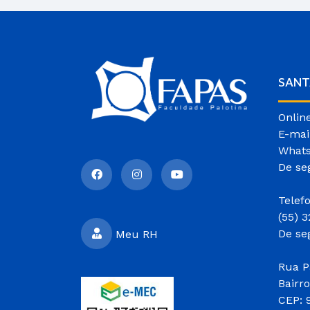
SANT
Onlin
E-mai
Whats
De se
Telef
(55) 
De se
Meu RH
Rua P
Bairr
CEP: 