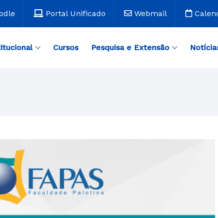
odle
Portal Unificado
Webmail
Calen
titucional
Cursos
Pesquisa e Extensão
Notícia