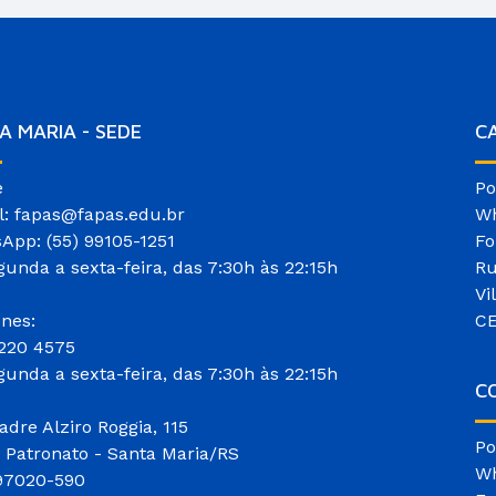
A MARIA - SEDE
C
e
Po
l: fapas@fapas.edu.br
Wh
App: (55) 99105-1251
Fo
gunda a sexta-feira, das 7:30h às 22:15h
Ru
Vi
ones:
CE
3220 4575
gunda a sexta-feira, das 7:30h às 22:15h
CO
adre Alziro Roggia, 115
Po
o Patronato - Santa Maria/RS
Wh
97020-590